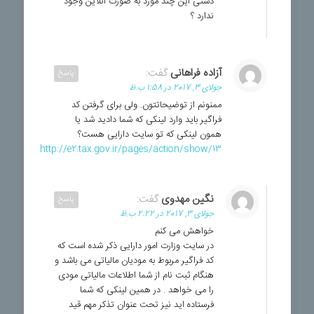
دستی این چند مورد به صورت آنلاین وجود
ندارد ؟
آزاده فراهانی
گفت:
پاسخ
جولای 3, 2017 در 1:58 ب.ظ
ممنونم از توضیحاتتون. ولی برای گرفتن کد
فراگیر باید وارد لینکی که شما دادید شد یا
همون لینکی که تو سایت دارایی هست؟
http://e2.tax.gov.ir/pages/action/show/13
نگین مهدوی
گفت:
پاسخ
جولای 3, 2017 در 2:22 ب.ظ
خواهش می کنم
در سایت وزارت امور دارایی ذکر شده است که
کد فراگیر مربوط به مودیان مالیاتی می باشد و
هنگام ثبت نام از شما اطلاعات مالیاتی مودی
را می خواهد . در همین لینکی که شما
فرستاده اید نیز تحت عنوان تذکر مهم قید