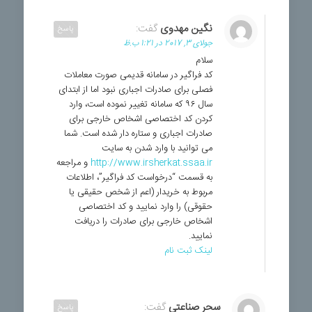
نگین مهدوی
گفت:
پاسخ
جولای 3, 2017 در 1:21 ب.ظ
سلام
کد فراگیر در سامانه قدیمی صورت معاملات
فصلی برای صادرات اجباری نبود اما از ابتدای
سال ۹۶ که سامانه تغییر نموده است، وارد
کردن کد اختصاصی اشخاص خارجی برای
صادرات اجباری و ستاره دار شده است. شما
می توانید با وارد شدن به سایت
http://www.irsherkat.ssaa.ir
و مراجعه
به قسمت “درخواست کد فراگیر”، اطلاعات
مربوط به خریدار (اعم از شخص حقیقی یا
حقوقی) را وارد نمایید و کد اختصاصی
اشخاص خارجی برای صادرات را دریافت
نمایید.
لینک ثبت نام
سحر صناعتی
گفت:
پاسخ