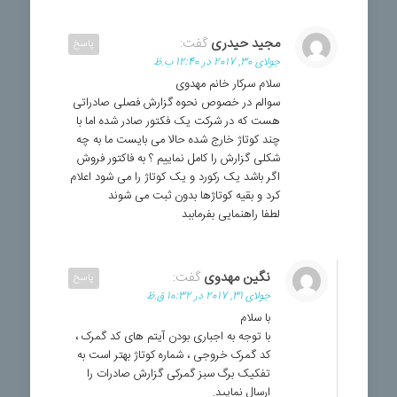
مجید حیدری
گفت:
پاسخ
جولای 30, 2017 در 12:40 ب.ظ
سلام سرکار خانم مهدوی
سوالم در خصوص نحوه گزارش فصلی صادراتی
هست که در شرکت یک فکتور صادر شده اما با
چند کوتاژ خارج شده حالا می بایست ما به چه
شکلی گزارش را کامل نماییم ؟ به فاکتور فروش
اگر باشد یک رکورد و یک کوتاژ را می شود اعلام
کرد و بقیه کوتاژها بدون ثبت می شوند
لطفا راهنمایی بفرماببد
نگین مهدوی
گفت:
پاسخ
جولای 31, 2017 در 10:32 ق.ظ
با سلام
با توجه به اجباری بودن آیتم های کد گمرک ،
کد گمرک خروجی ، شماره کوتاژ بهتر است به
تفکیک برگ سبز گمرکی گزارش صادرات را
ارسال نمایید.