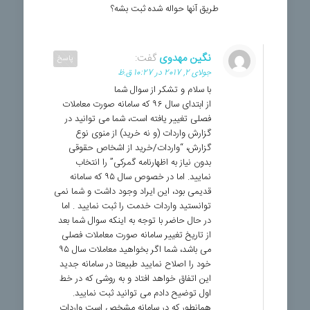
طریق آنها حواله شده ثبت بشه؟
نگین مهدوی
گفت:
پاسخ
جولای 2, 2017 در 10:27 ق.ظ
با سلام و تشکر از سوال شما
از ابتدای سال ۹۶ که سامانه صورت معاملات
فصلی تغییر یافته است، شما می توانید در
گزارش واردات (و نه خرید) از منوی نوع
گزارش، “واردات/خرید از اشخاص حقوقی
بدون نیاز به اظهارنامه گمرکی” را انتخاب
نمایید. اما در خصوص سال ۹۵ که سامانه
قدیمی بود، این ایراد وجود داشت و شما نمی
توانستید واردات خدمت را ثبت نمایید . اما
در حال حاضر با توجه به اینکه سوال شما بعد
از تاریخ تغییر سامانه صورت معاملات فصلی
می باشد، شما اگر بخواهید معاملات سال ۹۵
خود را اصلاح نمایید طبیعتا در سامانه جدید
این اتفاق خواهد افتاد و به روشی که در خط
اول توضیح دادم می توانید ثبت نمایید.
همانطور که در سامانه مشخص است واردات