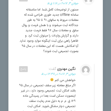
جولای 3, 2017 در 1:18 ق.ظ
ممنون از توضیحات کامل شما. اما متاسفانه
سامانه offline جدید طوری طراحی شده که
معاملات مربوط به سالهای ۹۱ تا ۹۵ به طور
جداگانه ثبت میشوند و با همان فرمت و روال
سابق. و معاملات سال ۹۶ فقط فرمت جدید
دارند و گزارش واردات را میتوان ثبت کرد. و
ظاهرا راهی برای ثبت اینگونه موارد وجود ندارد.
آیا امکانش هست که این معاملات در سال ۹۵
بصورت تجمیعی ثبت شوند؟
نگین مهدوی
گفت:
پاسخ
جولای 3, 2017 در 12:38 ب.ظ
خواهش می کنم
اگر مبلغ معامله زیر سقف تجمیعی در سال ۹۵
باشد امکان ثبت تجمیعی وجود دارد ، در غیر
اینصورت ممکن است بعدا در رسیدگی ماده
۱۶۹ ق. م .م به دلیل عدم رعایت سقف
تجمیعی دچار مشکل شوید. امکان ثبت