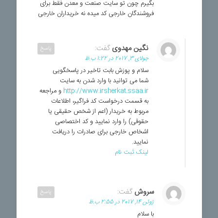
بگیرم چون تو سایت صنعت و معدن فقط برای
فروشندگان خارجی کد میده نه خریداران خارجی
نگین مهدوی
گفت:
پاسخ
جولای 3, 2017 در 1:22 ب.ظ
سلام و پوزش بابت تاخیر در پاسخگویی
شما می توانید با وارد شدن به سایت
http://www.irsherkat.ssaa.ir
و مراجعه
به قسمت درخواست کد فراگیر، اطلاعات
مربوط به خریدار (اعم از شخص حقیقی یا
حقوقی) را وارد نمایید و کد اختصاصی
اشخاص خارجی برای صادرات را دریافت
نمایید.
لینک ثبت نام
سروش
گفت:
پاسخ
ژوئن 14, 2017 در 2:55 ب.ظ
با سلام