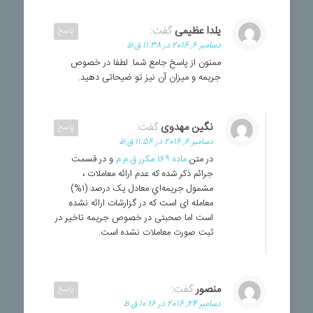
یلدا عظیمی
گفت:
پاسخ
دسامبر 6, 2016 در 11:38 ق.ظ
ممنون از پاسخ جامع شما. لطفا در خصوص
جریمه و میزان آن نیز تو ضیحاتی دهید.
نگین مهدوی
گفت:
پاسخ
دسامبر 6, 2016 در 11:56 ق.ظ
در متن
ماده ۱۶۹ مکرر ق.م.م
و در قسمت
جرائم ذکر شده که عدم ارائه معاملات ،
مشمول جريمه‌اي معادل يک درصد (۱%)
معامله ای است که در گزارشات ارائه نشده
است اما صحبتی در خصوص جریمه تاخیر در
ثبت صورت معاملات نشده است.
منصور
گفت:
پاسخ
دسامبر 24, 2016 در 10:16 ق.ظ