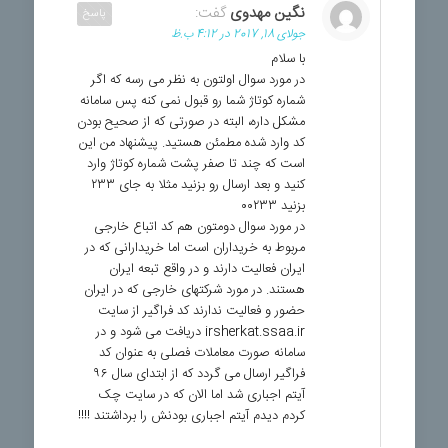
نگین مهدوی
گفت:
پاسخ
جولای 18, 2017 در 4:12 ب.ظ
با سلام
در مورد سوال اولتون به نظر می رسه که اگر
شماره کوتاژ شما رو قبول نمی کنه پس سامانه
مشکل داره، البته در صورتی که از صحیح بودن
کد وارد شده مطمئن هستید. پیشنهاد من این
است که چند تا صفر پشت شماره کوتاژ وارد
کنید و بعد ارسال رو بزنید مثلا به جای ۲۳۳
بزنید ۰۰۲۳۳
در مورد سوال دومتون هم کد اتباع خارجی
مربوط به خریداران است اما خریدارانی که در
ایران فعالیت دارند و در واقع تبعه ایران
هستند. در مورد شرکتهای خارجی که در ایران
حضور و فعالیت ندارند کد فراگیر از سایت
irsherkat.ssaa.ir دریافت می شود و در
سامانه صورت معاملات فصلی به عنوان کد
فراگیر ارسال می گردد که از ابتدای سال ۹۶
آیتم اجباری شد اما الان که در سایت چک
کردم دیدم آیتم اجباری بودنش را برداشتند !!!!