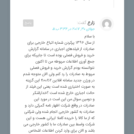
زارع
گفت:
پاسخ
جولای 30, 2017 در 3:36 ب.ظ
با سلام
از سال ۱۳۹۶ پرکردن شماره اتباع خارجی برای
صادرات از فیلدهای اجباری در سامانه گزارش
خرید و فروش فصلی بوده است تا جاییکه برای
جمع آوری اطلاعات مربوطه من تا اکنون
نتوانسته بودم گزارش خرید و فروش فصلی
مربوط به صادرات را رد کنم ولی الان متوجه شدم
در ورژن جدید سامانه افلاین ۴٫۰٫۲٫۲ این گزینه
به صورت اختیاری شده است یعنی این فیلد از
حالت اجباری خارج شده است ؟خداراشکر
و دومین سوال من این است در مورد این
صادرات در واقع شرکت اظهار نامه گمرکی دارد و
صادرات به کشور خارجی انجام شده ولی شرکتی
که از ما کالا را خریده کاملا ایرانی هست و این
شرکت واسط بین صادرات ما با کشور خارجی می
باشد و الان برای وارد کردن اطلاعات اشخاص