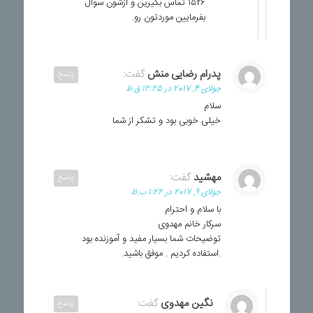
۱۵۲۶ تماس بگیرین و ازشون سوال
بفرمایین موردتون رو.
پدرام رضایی منش
گفت:
پاسخ
جولای 4, 2017 در 12:25 ق.ظ
سلام
خیلی خوبی بود و تشکر از شما
مهشید
گفت:
پاسخ
جولای 9, 2017 در 1:22 ب.ظ
با سلام و احترام
سرکار خانم مهدوی
توضیحات شما بسیار مفید و آموزنده بود
.استفاده کردیم . موفق باشید.
نگین مهدوی
گفت:
پاسخ