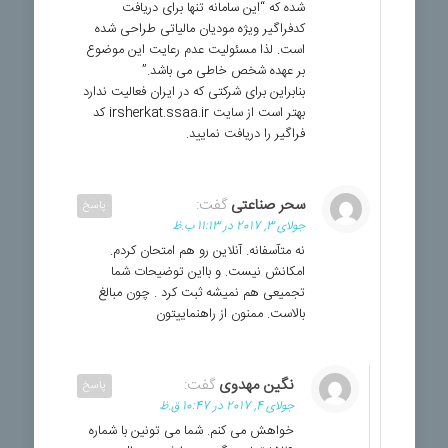
شده که “این سامانه تنها برای دریافت
کدفراگیر ویژه مودیان مالیاتی طراحی شده
است. لذا مسئولیت عدم رعایت این موضوع
بر عهده شخص خاطی می باشد.”
بنابراین برای شرکتی که در ایران فعالیت ندارد
بهتر است از سایت irsherkat.ssaa.ir کد
فراگیر را دریافت نمایید.
سحر صناعتی
گفت:
پاسخ
جولای 3, 2017 در 11:13 ب.ظ
نه متآسفانه. آنلاین رو هم امتحان کردم.
امکانش نیست. و بااین توضیحات شما
تجمیعی هم نمیشه ثبت کرد . چون مبالغ
بالاست. ممنون از راهنماییتون
نگین مهدوی
گفت:
پاسخ
جولای 4, 2017 در 10:47 ق.ظ
خواهش می کنم. شما می تونین با شماره