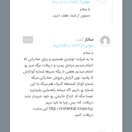
جولای 9, 2017 در 10:11 ب.ظ
با سلام
ممنون از شما. لطف دارید.
ساناز
گفت:
پاسخ
جولای 18, 2017 در 11:56 ق.ظ
با سلام
ما یه شرکت تولیدی هستیم و برای صادراتی که
انجام میدیم مراحل پمپ و دریافت برگه سبز رو
انجام میدیم بعضی از برگه سبزها شماره کوتاژش
۵ رقمیه توی گزارش فروش صادراتی میگه
شماره کوتاژ اشتباهه گمرک هم میگه ما این
شماره رو داریم اگه میشه راهنمایی بفرمایید
ضمنا مگه کد اتباع خارجی رو خود خریدار نباید
دریافت کنه پس چرا ما باید بریم
توhttp://irsherkat.ssaa.ir این سایت
دریافت کنیم .