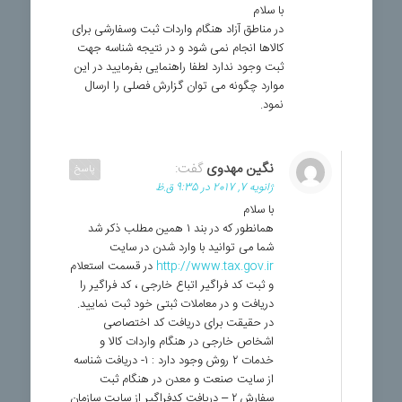
با سلام
در مناطق آزاد هنگام واردات ثبت وسفارشی برای
کالاها انجام نمی شود و در نتیجه شناسه جهت
ثبت وجود ندارد لطفا راهنمایی بفرمایید در این
موارد چگونه می توان گزارش فصلی را ارسال
نمود.
نگین مهدوی
گفت:
پاسخ
ژانویه 7, 2017 در 9:35 ق.ظ
با سلام
همانطور که در بند ۱ همین مطلب ذکر شد
شما می توانید با وارد شدن در سایت
http://www.tax.gov.ir
در قسمت استعلام
و ثبت کد فراگیر اتباع خارجی ، کد فراگیر را
دریافت و در معاملات ثبتی خود ثبت نمایید.
در حقیقت برای دریافت کد اختصاصی
اشخاص خارجی در هنگام واردات کالا و
خدمات ۲ روش وجود دارد : ۱- دریافت شناسه
از سایت صنعت و معدن در هنگام ثبت
سفارش ۲ – دریافت کدفراگیر از سایت سازمان