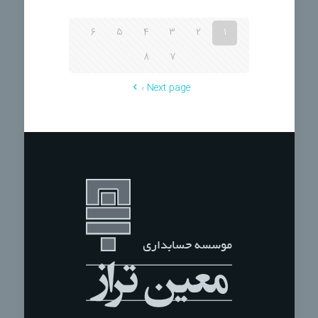
6
5
4
3
2
1
8
7
Next page ›