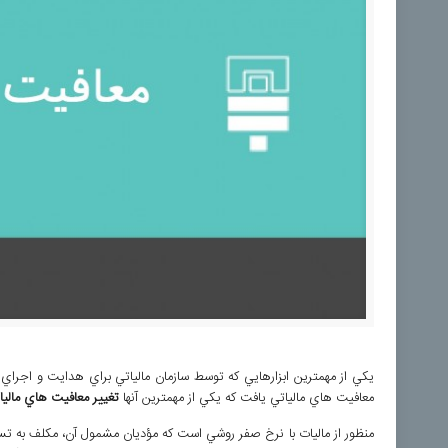
يکي از مهمترين ابزارهایي که توسط سازمان مالياتي براي هدايت و اجراي ب
معافيت هاي مالياتي يافت که يکي از مهمترين آنها
تغيير معافيت هاي ماليات
منظور از ماليات با نرخ صفر روشي است كه مؤديان مشمول آن، مكلف به تسلي