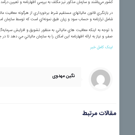
كشور مي‌باشند و سازمان مذكور نيز مكلف به بررسي اظهارنامه و تعيين درآم
در بازنگري قانون مالياتهاي مستقيم شرط برخورداري از هرگونه معافيت م
شامل ترازنامه و حساب سود و زيان طبق نمونه‌اي است كه توسط سازمان امور
با توجه به اينکه معافيت هاي مالياتي به منظور تشويق و افزايش سرمايه‌
صفر، و نياز به ارائه اظهارنامه اين امکان را به سازمان مالياتي مي دهد تا 
لینک کامل خبر
نگین مهدوی
مقالات مرتبط