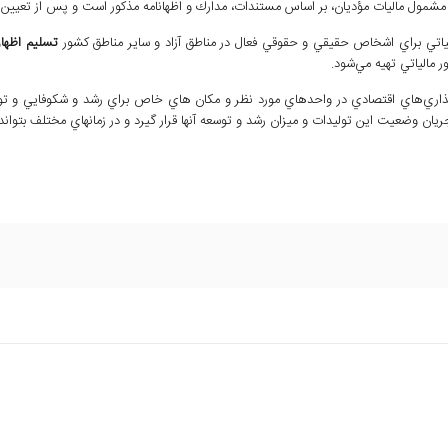
د مشمول ماليات مؤديان، بر اساس مستندات، مدارك و اظهانامه مذكور است و پس از تعيين د
الياتي براي اشخاص حقيقي و حقوقي فعال در مناطق آزاد و ساير مناطق كشور
تسليم اظهارن
 مالياتي تهيه مي‌شود.
گذاري‌هاي اقتصادي در واحدهاي مورد نظر و مکان هاي خاص براي رشد و شکوفايي و توسعه
در جريان وضعيت اين توليدات و ميزان رشد و توسعه آنها قرار گيرد و در زمانهاي مختلف بتواند