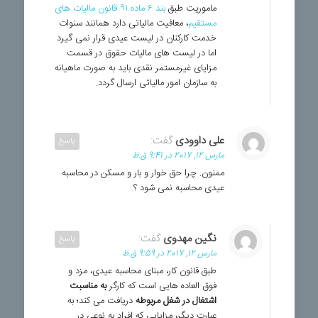
ماموریت طبق
بند ۶ ماده ۹۱ قانون مالیات های
مستقیم
، معافیت مالیاتی دارد همانند سنوات
خدمت کارکنان در لیست عیدی قرار نمی گیرد
اما در لیست های مالیات حقوق در قسمت
مزایای غیرمستمر نقدی باید به صورت ماهیانه
به سازمان امور مالیاتی ارسال گردد.
علی داوودی
گفت:
پاسخ
مارس 12, 2017 در 9:41 ق.ظ
ممنون. چرا حق خوار و بار و مسکن در محاسبه
عیدی محاسبه نمی شود ؟
نگین مهدوی
گفت:
پاسخ
مارس 12, 2017 در 9:59 ق.ظ
طبق قانون کار، مبنای محاسبه عیدی، مزد و
فوق العاده هایی است که کارگر
به مناسبت
اشتغال در شغل مربوطه
دریافت می کند؛ به
عبارت دیگر، مزایایی که افراد به نوعی در