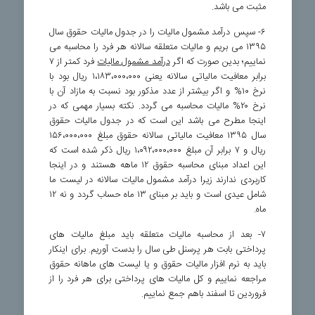
مثبت می باشد.
۶- سپس درآمد مشمول مالیات را در جدول مالیات حقوق سال
۱۳۹۵ می بریم و مالیات متعلقه سالانه هر فرد را محاسبه می
نماییم؛ بدین صورت که اگر
درآمد مشمول مالیات
فرد کمتر از ۷
برابر معافیت مالیاتی سالانه یعنی ۱،۱۸۳،۰۰۰،۰۰۰ ریال بود با
نرخ ۱۰% و اگر بیشتر از عدد مذکور بود نسبت به مازاد آن با
نرخ ۲۰% مالیات محاسبه می گردد. نکته بسیار مهمی که در
اینجا مطرح می باشد این است که در جدول مالیات حقوق
سال ۱۳۹۵ معافیت مالیاتی سالانه حقوق مبلغ ۱۵۶،۰۰۰،۰۰۰
ریال و ۷ برابر آن مبلغ ۱،۰۹۲،۰۰۰،۰۰۰ ریال ذکر شده است که
این اعداد مبنای محاسبه حقوق ۱۲ ماهه هستند و در اینجا
کاربردی ندارند زیرا درآمد مشمول مالیات سالانه در لیست ما
شامل عیدی است و باید بر مبنای ۱۳ ماه حساب گردد و نه ۱۲
ماه.
۷- بعد از محاسبه مالیات متعلقه باید مبلغ مالیات های
پرداختی بابت هر پرسنل طی سال را بدست آوریم. برای اینکار
باید به نرم افزار مالیات حقوق و یا لیست های ماهانه حقوق
مراجعه نماییم و کل مالیات های پرداختی برای هر فرد را از
فروردین تا اسفند باهم جمع نماییم.