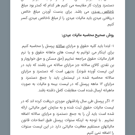
دستمزد وزارت کار مقایسه می کنیم هر کدام که کمتر بود مبلغ
ناخالص عیدی
می باشد. برای بدست آوردن مبلغ خالص
دریافتی عیدی باید مالیات عیدی را از مبلغ ناخالص عیدی کسر
کنیم.
روش صحیح محاسبه مالیات عیدی:
۱- ابتدا باید کلیه حقوق و مزایای
سالانه
پرسنل را محاسبه کنیم.
برای اینکار می توانیم به لیست های ماهانه حقوق و یا نرم
افزار مالیات حقوق مراجعه نماییم (حق مسکن و حق خواروبار و
بن نقدی کالای سالانه جز مزایای سالانه می باشند که باید در
این لیست آورده شوند). بدیهی است که دستمزد و مزایای
سالانه محاسبه شده در لیستمان باید با جمع دستمزد و
مزایای ۱۲ ماهه پرسنل که در لیست بیمه و مالیات به صورت
ماهیانه ارسال شده است مطابقت کامل داشته باشد.
۲- اگر پرسنل طی سال پاداشهای موردی دریافت کرده اند که در
لیست مالیات حقوق ثبت شده و به سازمان امور مالیاتی ارائه
شده است باید آن را به جمع دستمزد و مزایای سالانه اضافه
نماییم . با توجه به اینکه سنوات پرسنل طبق اصلاحات قانون
مالیاتهای مستقیم معافیت مالیاتی دارد در این لیست سنوات
را اضافه نمی کنیم.