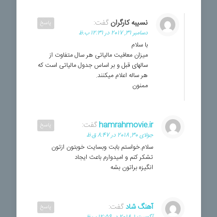
نسیبه کارگران
گفت:
پاسخ
دسامبر 31, 2017 در 12:31 ب.ظ
با سلام
میزان معافیت مالیاتی هر سال متفاوت از
سالهای قبل و بر اساس جدول مالیاتی است که
هر ساله اعلام میکنند.
ممنون
hamrahmovie.ir
گفت:
پاسخ
جولای 30, 2018 در 8:47 ق.ظ
سلام.خواستم بابت وبسایت خوبتون ازتون
تشکر کنم و امیدوارم باعث ایجاد
انگیزه براتون بشه
آهنگ شاد
گفت:
پاسخ
آگوست 1, 2018 در 12:59 ب.ظ