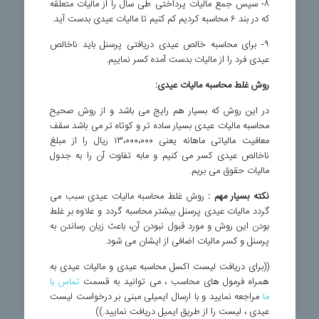
۸- سپس جمع مالیات پرداختی طی سال را از مالیات متعلقه
که در بند ۶ محاسبه کردیم کم کنیم تا مالیات عیدی بدست آید.
۹- برای محاسبه خالص عیدی دریافتی پرسنل باید ناخالص
عیدی فرد را از مالیات بدست آمده کسر نماییم.
روش غلط محاسبه مالیات عیدی:
در این روش که بسیار هم رایج می باشد و از روش صحیح
محاسبه مالیات عیدی بسیار ساده تر و کوتاه تر می باشد سقف
معافیت مالیاتی ماهانه یعنی ۱۳،۰۰۰،۰۰۰ ریال را از مبلغ
ناخالص عیدی کسر می کنیم و مابه تفاوت آن را به جدول
مالیات حقوق می بریم.
نکته بسیار مهم :
روش غلط محاسبه مالیات عیدی سبب می
گردد مالیات عیدی پرسنل بیشتر محاسبه گردد و علاوه بر غلط
بودن این روش و مورد قبول نبودن آن، باعث زیان رساندن به
پرسنل و کسر مالیات اضافی از ایشان می شود.
((برای دریافت لیست اکسل محاسبه عیدی و مالیات عیدی به
همراه فرمول های محاسب ، می توانید به قسمت
تماس با
ما
مراجعه نمایید و با ارسال ایمیلی مبنی بر درخواست لیست
عیدی ، لیست را از طریق ایمیل دریافت نمایید.))